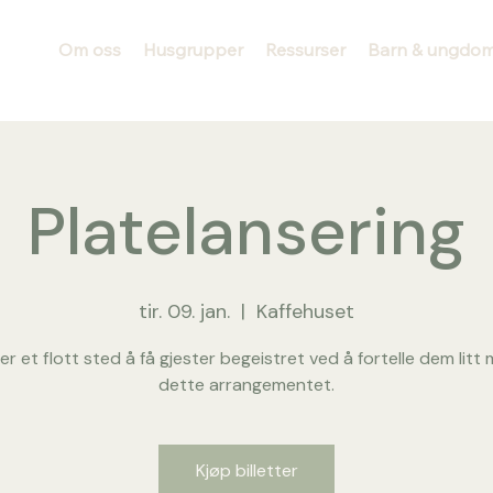
Om oss
Husgrupper
Ressurser
Barn & ungdo
Platelansering
tir. 09. jan.
  |  
Kaffehuset
er et flott sted å få gjester begeistret ved å fortelle dem litt
dette arrangementet.
Kjøp billetter