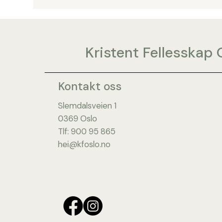
Kristent Fellesskap 
Kontakt oss
Slemdalsveien 1
0369 Oslo
​Tlf: 900 95 865​
hei@kfoslo.no