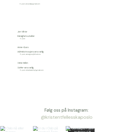
E-post:
amundlj@gmail.com
Jon Viktor
Menighetsutvikler
E-post:
Anne-Guro
Administrasjonsansvarlig
E-post:
anneguro@kfoslo.no
Stine Helen
SoMe-ansvarlig
E-post:
stinehelenm@gmail.com
Følg oss på Instagram:
@kristentfellesskaposlo