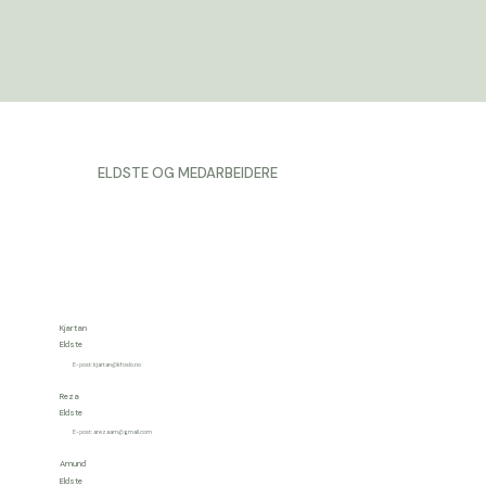
ELDSTE OG MEDARBEIDERE
Kjartan
Eldste
E-post:
kjartan@kfoslo.no
Reza
Eldste
E-post:
arezaam@gmail.com
Amund
Eldste