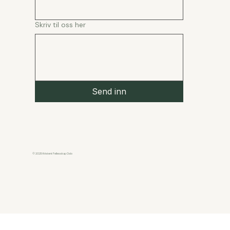
Skriv til oss her
Send inn
© 2025 Kristent Fellesskap Oslo