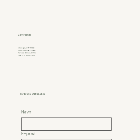
Gave/tiende
Vipps gaver:
#10332
Vipps tiende:
#615450
Kontonr: 1503.13.88705
Org. nr: 994 022 105
SEND OSS EN MELDING
Navn
E-post