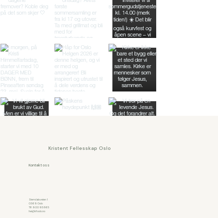
Kristent Fellesskap Oslo
Kontakt oss
Slemdalsveien 1
0369 Oslo
​Tlf: 900 95 865​
hei@kfoslo.no