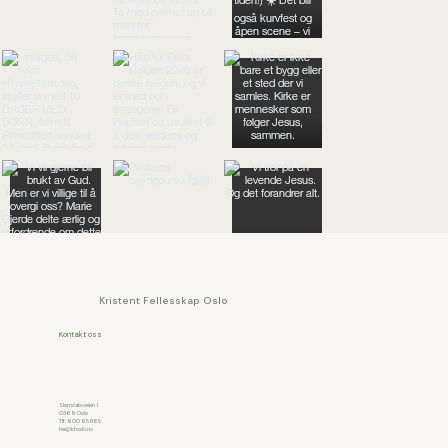
Kristent Fellesskap Oslo
Kontakt oss
Slemdalsveien 1
0369 Oslo
​Tlf: 900 95 865​
hei@kfoslo.no