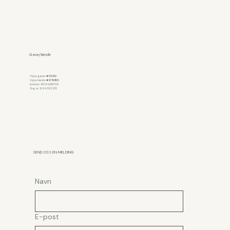
Gave/tiende
Vipps gaver:
#10332
Vipps tiende:
#615450
Kontonr: 1503.13.88705
Org. nr: 994 022 105
SEND OSS EN MELDING
Navn
E-post