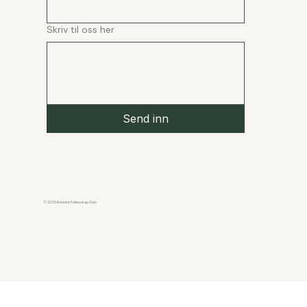
Skriv til oss her
Send inn
© 2025 Kristent Fellesskap Oslo